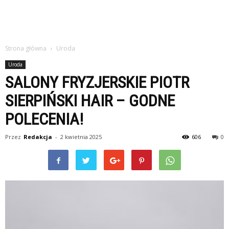
Strona główna
Uroda
Uroda
SALONY FRYZJERSKIE PIOTR
SIERPIŃSKI HAIR – GODNE
POLECENIA!
Przez
Redakcja
-
2 kwietnia 2025
606
0