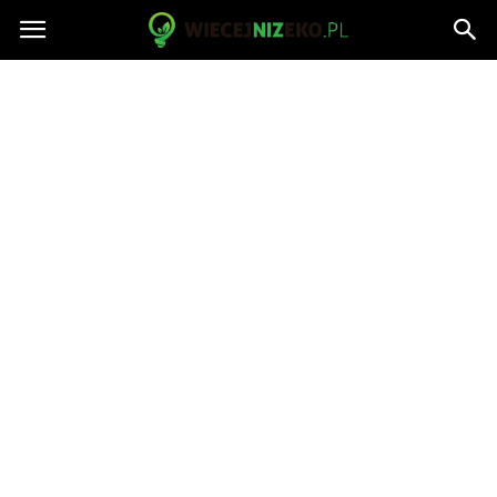
WiecejNizEko.pl