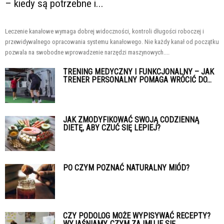
– kiedy są potrzebne i...
Leczenie kanałowe wymaga dobrej widoczności, kontroli długości roboczej i
przewidywalnego opracowania systemu kanałowego. Nie każdy kanał od początku
pozwala na swobodne wprowadzenie narzędzi maszynowych....
TRENING MEDYCZNY I FUNKCJONALNY – JAK
TRENER PERSONALNY POMAGA WRÓCIĆ DO...
JAK ZMODYFIKOWAĆ SWOJĄ CODZIENNĄ
DIETĘ, ABY CZUĆ SIĘ LEPIEJ?
PO CZYM POZNAĆ NATURALNY MIÓD?
CZY PODOLOG MOŻE WYPISYWAĆ RECEPTY?
WYJAŚNIAMY, CZYM ZAJMUJE SIĘ