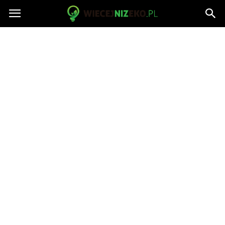
WiecejNizEko.pl