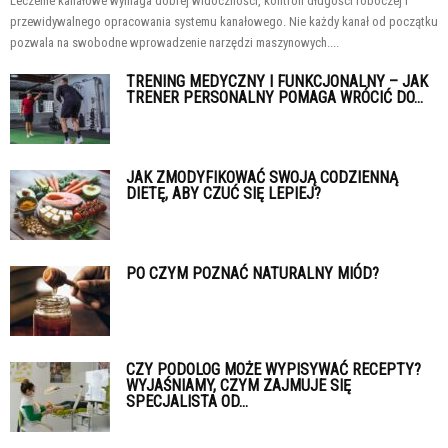
Leczenie kanałowe wymaga dobrej widoczności, kontroli długości roboczej i
przewidywalnego opracowania systemu kanałowego. Nie każdy kanał od początku
pozwala na swobodne wprowadzenie narzędzi maszynowych....
TRENING MEDYCZNY I FUNKCJONALNY – JAK
TRENER PERSONALNY POMAGA WRÓCIĆ DO...
JAK ZMODYFIKOWAĆ SWOJĄ CODZIENNĄ
DIETĘ, ABY CZUĆ SIĘ LEPIEJ?
PO CZYM POZNAĆ NATURALNY MIÓD?
CZY PODOLOG MOŻE WYPISYWAĆ RECEPTY?
WYJAŚNIAMY, CZYM ZAJMUJE SIĘ
SPECJALISTA OD...