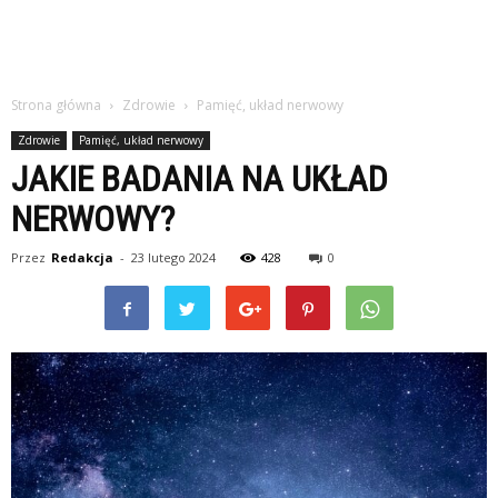
Strona główna
Zdrowie
Pamięć, układ nerwowy
Zdrowie
Pamięć, układ nerwowy
JAKIE BADANIA NA UKŁAD
NERWOWY?
Przez
Redakcja
-
23 lutego 2024
428
0