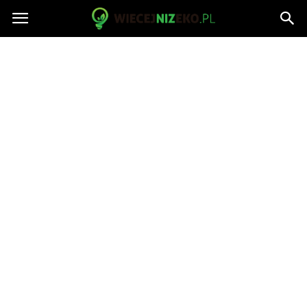
WiecejNizEko.pl