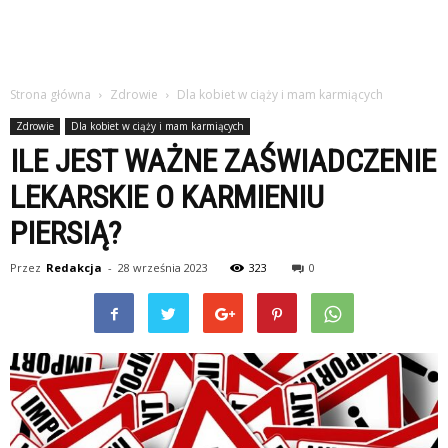
Strona główna
Zdrowie
Dla kobiet w ciąży i mam karmiących
Zdrowie
Dla kobiet w ciąży i mam karmiących
ILE JEST WAŻNE ZAŚWIADCZENIE
LEKARSKIE O KARMIENIU
PIERSIĄ?
Przez
Redakcja
-
28 września 2023
323
0