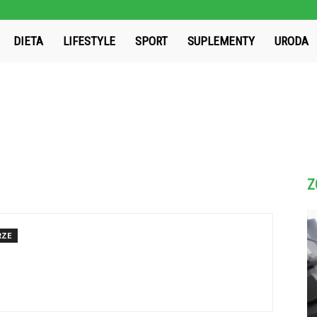
WiecejNizEko.pl
DIETA
LIFESTYLE
SPORT
SUPLEMENTY
URODA
Z
RZE