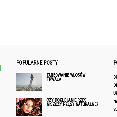
POPULARNE POSTY
P
FARBOWANIE WŁOSÓW I
B
TRWAŁA
D
U
CZY DOKLEJANIE RZĘS
N
NISZCZY RZĘSY NATURALNE?
S