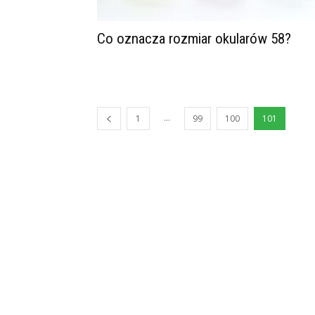
Co oznacza rozmiar okularów 58?
...
1
99
100
101