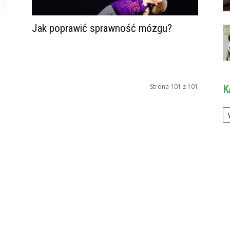
Jak poprawić sprawność mózgu?
Strona 101 z 101
K
Ka