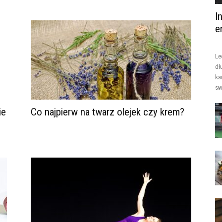
I
e
Le
dł
ka
sw
ie
Co najpierw na twarz olejek czy krem?