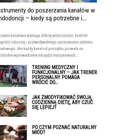
nstrumenty do poszerzania kanałów w
ndodoncji – kiedy są potrzebne i...
czenie kanałowe wymaga dobrej widoczności, kontroli
ugości roboczej i przewidywalnego opracowania systemu
nałowego. Nie każdy kanał od początku pozwala na
obodne wprowadzenie narzędzi maszynowych....
TRENING MEDYCZNY I
FUNKCJONALNY – JAK TRENER
PERSONALNY POMAGA
WRÓCIĆ DO...
JAK ZMODYFIKOWAĆ SWOJĄ
CODZIENNĄ DIETĘ, ABY CZUĆ
SIĘ LEPIEJ?
PO CZYM POZNAĆ NATURALNY
MIÓD?